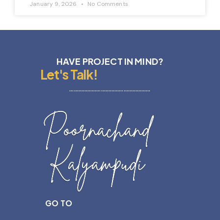
January 9, 2026
No Comments
HAVE PROJECT IN MIND?
Let's Talk!
………………………………………………
GO TO