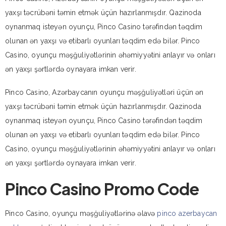
yaxşı təcrübəni təmin etmək üçün hazırlanmışdır. Qazinoda
oynanmaq isteyən oyunçu, Pinco Casino tərəfindən təqdim
olunan ən yaxşı və etibarlı oyunları təqdim edə bilər. Pinco
Casino, oyunçu məşğuliyətlərinin əhəmiyyətini anlayır və onları
ən yaxşı şərtlərdə oynayara imkan verir.
Pinco Casino, Azərbaycanın oyunçu məşğuliyətləri üçün ən
yaxşı təcrübəni təmin etmək üçün hazırlanmışdır. Qazinoda
oynanmaq isteyən oyunçu, Pinco Casino tərəfindən təqdim
olunan ən yaxşı və etibarlı oyunları təqdim edə bilər. Pinco
Casino, oyunçu məşğuliyətlərinin əhəmiyyətini anlayır və onları
ən yaxşı şərtlərdə oynayara imkan verir.
Pinco Casino Promo Code
Pinco Casino, oyunçu məşğuliyətlərinə əlavə
pinco azerbaycan