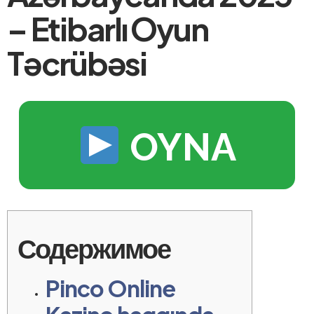
– Etibarlı Oyun
Təcrübəsi
OYNA
Содержимое
Pinco Online