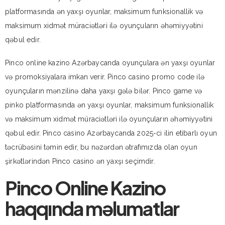
platformasında ən yaxşı oyunlar, maksimum funksionallik və
maksimum xidmət müraciətləri ilə oyunçuların əhəmiyyətini
qəbul edir.
Pinco online kazino Azərbaycanda oyunçulara ən yaxşı oyunlar
və promoksiyalara imkan verir. Pinco casino promo code ilə
oyunçuların mənzilinə daha yaxşı gələ bilər. Pinco game və
pinko platformasında ən yaxşı oyunlar, maksimum funksionallik
və maksimum xidmət müraciətləri ilə oyunçuların əhəmiyyətini
qəbul edir. Pinco casino Azərbaycanda 2025-ci ilin etibarlı oyun
təcrübəsini təmin edir, bu nəzərdən ətrafımızda olan oyun
şirkətlərindən Pinco casino ən yaxşı seçimdir.
Pinco Online Kazino
haqqında məlumatlar