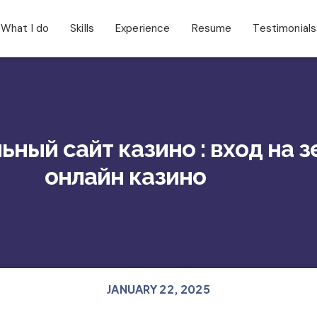
What I do
Skills
Experience
Resume
Testimonials
ьный сайт казино : вход на з
онлайн казино
JANUARY 22, 2025