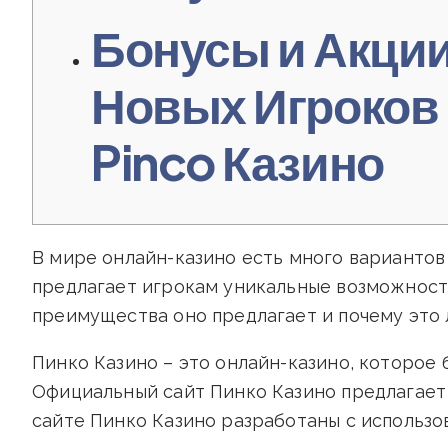
Бонусы и Акции
Новых Игроков
Pinco Казино
В мире онлайн-казино есть много вариантов 
предлагает игрокам уникальные возможности
преимущества оно предлагает и почему это 
Пинко Казино – это онлайн-казино, которое 
Официальный сайт Пинко Казино предлагает и
сайте Пинко Казино разработаны с использо