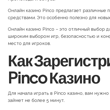
Онлайн казино Pinco предлагает различные 
средствами. Это особенно полезно для новых
Онлайн казино Pinco – это отличный выбор д
широким выбором игр, безопасностью и конф
место для игроков.
Как Зарегистр
Pinco Казино
Для начала играть в Pinco казино, вам нужн
займет не более 5 минут.