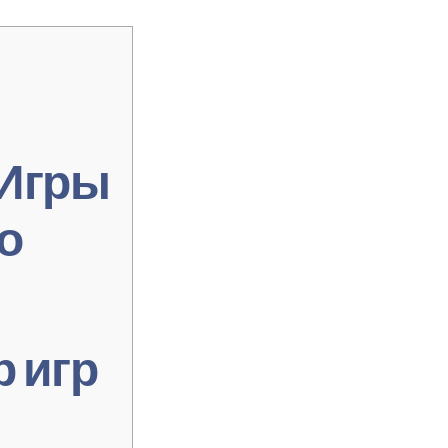
Игры
о
 игр