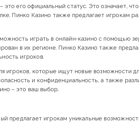
 это его официальный статус. Это означает, что
елке. Пинко Казино также предлагает игрокам ра
можность играть в онлайн-казино с помощью зерк
рован в их регионе. Пинко Казино также предла
ность игроков.
для игроков, которые ищут новые возможности д
зопасность и конфиденциальность, а также разл
ино – это ваш выбор.
рый предлагает игрокам уникальные возможности