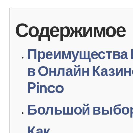
Содержимое
Преимущества 
в Онлайн Казин
Pinco
Большой выбор
Как